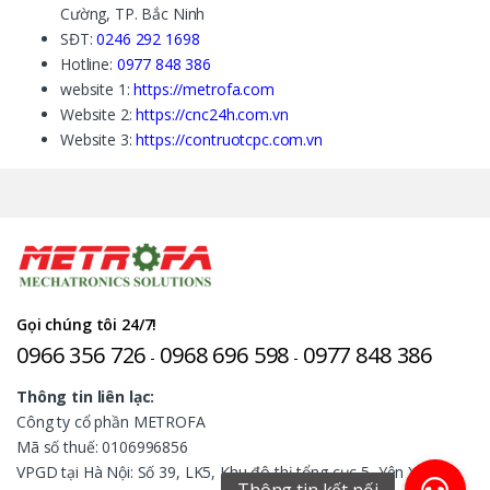
Cường, TP. Bắc Ninh
SĐT:
0246 292 1698
Hotline:
0977 848 386
website 1:
https://metrofa.com
Website 2:
https://cnc24h.com.vn
Website 3:
https://contruotcpc.com.vn
Gọi chúng tôi 24/7!
0966 356 726
0968 696 598
0977 848 386
-
-
Thông tin liên lạc:
Công ty cổ phần METROFA
Mã số thuế: 0106996856
VPGD tại Hà Nội: Số 39, LK5, Khu đô thị tổng cục 5, Yên Xá, Tân