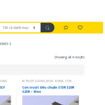
ERIES S
Showing all 4 results
VUÔNG
BI TRƯỢT VUÔNG WON - KOREA
,
CON
UẨN -
TRƯỢT TIÊU CHUẨN - SERIES S
0CF
Con trượt tiêu chuẩn S15R S20R
S25R – Won