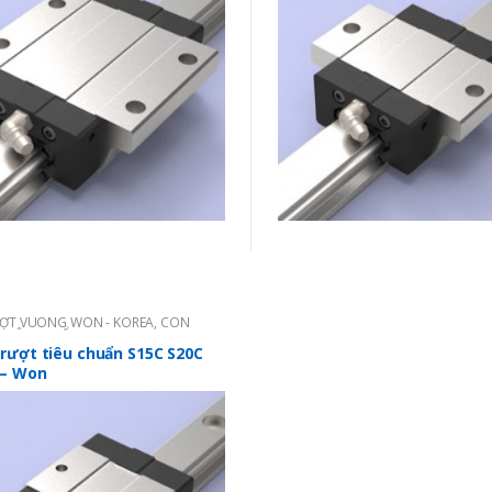
ƯỢT VUÔNG WON - KOREA
,
CON
TIÊU CHUẨN - SERIES S
rượt tiêu chuẩn S15C S20C
 – Won