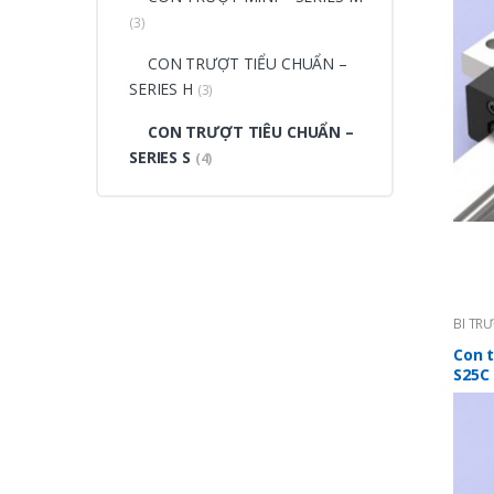
(3)
CON TRƯỢT TIỂU CHUẨN –
SERIES H
(3)
CON TRƯỢT TIÊU CHUẨN –
SERIES S
(4)
BI TR
TRƯỢT 
Con t
S25C