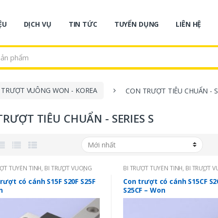
ỆU
DỊCH VỤ
TIN TỨC
TUYỂN DỤNG
LIÊN HỆ
I TRƯỢT VUÔNG WON - KOREA
CON TRƯỢT TIÊU CHUẨN - S
RƯỢT TIÊU CHUẨN - SERIES S
ƯỢT TUYẾN TÍNH
,
BI TRƯỢT VUÔNG
BI TRƯỢT TUYẾN TÍNH
,
BI TRƯỢT 
 KOREA
,
CON TRƯỢT TIÊU CHUẨN -
WON - KOREA
,
CON TRƯỢT TIÊU CH
 S
SERIES S
rượt có cánh S15F S20F S25F
Con trượt có cánh S15CF S2
n
S25CF – Won