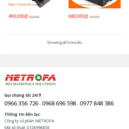
490,000
₫
680,000
₫
550,000
₫
710,000
₫
Showing all 4 results
Gọi chúng tôi 24/7!
0966 356 726
0968 696 598
0977 848 386
-
-
Thông tin liên lạc:
Công ty cổ phần METROFA
Mã số thuế: 0106996856