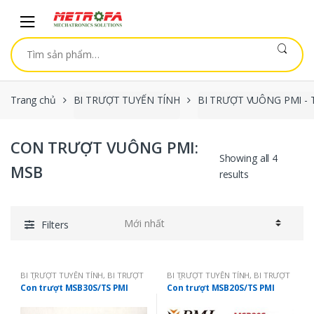
Skip to navigation
Skip to content
Tìm kiếm:
Trang chủ
BI TRƯỢT TUYẾN TÍNH
BI TRƯỢT VUÔNG PMI -
CON TRƯỢT VUÔNG PMI:
Showing all 4
MSB
results
Filters
BI TRƯỢT TUYẾN TÍNH
,
BI TRƯỢT
BI TRƯỢT TUYẾN TÍNH
,
BI TRƯỢT
VUÔNG PMI - TAIWAN
,
CON
VUÔNG PMI - TAIWAN
,
CON
Con trượt MSB30S/TS PMI
Con trượt MSB20S/TS PMI
TRƯỢT VUÔNG PMI: MSB
TRƯỢT VUÔNG PMI: MSB