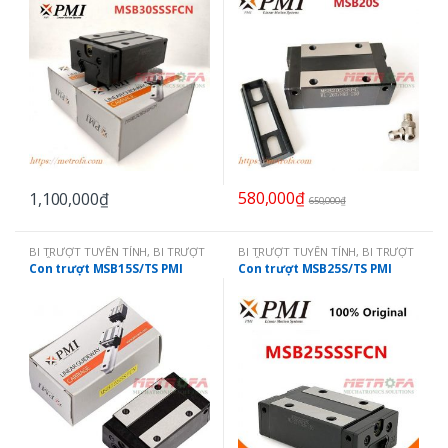
580,000
₫
1,100,000
₫
650,000
₫
BI TRƯỢT TUYẾN TÍNH
,
BI TRƯỢT
BI TRƯỢT TUYẾN TÍNH
,
BI TRƯỢT
VUÔNG PMI - TAIWAN
,
CON
VUÔNG PMI - TAIWAN
,
CON
Con trượt MSB15S/TS PMI
Con trượt MSB25S/TS PMI
TRƯỢT VUÔNG PMI: MSB
TRƯỢT VUÔNG PMI: MSB