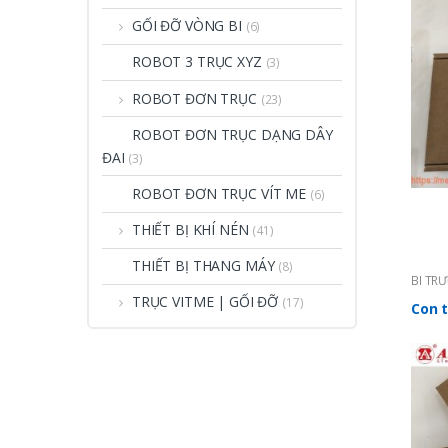
GỐI ĐỠ VÒNG BI
(6)
ROBOT 3 TRỤC XYZ
(3)
ROBOT ĐƠN TRỤC
(23)
ROBOT ĐƠN TRỤC DẠNG DÂY
ĐAI
(3)
ROBOT ĐƠN TRỤC VÍT ME
(6)
THIẾT BỊ KHÍ NÉN
(41)
THIẾT BỊ THANG MÁY
(8)
BI TR
ABBA 
TRỤC VITME | GỐI ĐỠ
(17)
Con 