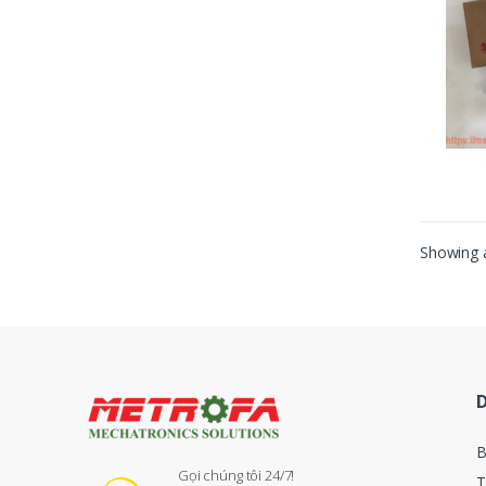
Showing a
B
Gọi chúng tôi 24/7!
T