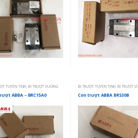
ƯỢT TUYẾN TÍNH
,
BI TRƯỢT VUÔNG
BI TRƯỢT TUYẾN TÍNH
,
BI TRƯỢT 
- TAIWAN
ABBA - TAIWAN
trượt ABBA – BRC15A0
Con trượt ABBA BRS30B