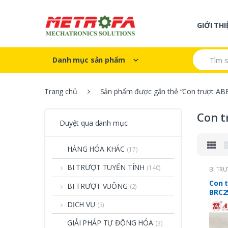
Skip to navigation
Skip to content
GIỚI THI
S
Danh mục sản phẩm
e
a
r
c
Trang chủ
Sản phẩm được gắn thẻ “Con trượt AB
h
f
Con t
o
Duyệt qua danh mục
r
:
HÀNG HÓA KHÁC
(17)
BI TRƯỢT TUYẾN TÍNH
(140)
BI TR
ABBA 
Con 
BI TRƯỢT VUÔNG
(2)
BRC2
DỊCH VỤ
(3)
GIẢI PHÁP TỰ ĐỘNG HÓA
(3)