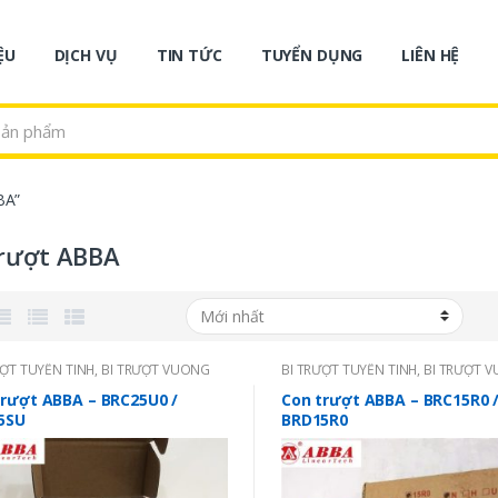
ỆU
DỊCH VỤ
TIN TỨC
TUYỂN DỤNG
LIÊN HỆ
BA”
rượt ABBA
ƯỢT TUYẾN TÍNH
,
BI TRƯỢT VUÔNG
BI TRƯỢT TUYẾN TÍNH
,
BI TRƯỢT 
- TAIWAN
ABBA - TAIWAN
trượt ABBA – BRC25U0 /
Con trượt ABBA – BRC15R0 
5SU
BRD15R0