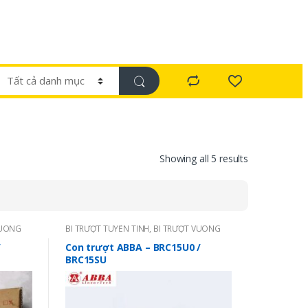
Showing all 5 results
VUÔNG
BI TRƯỢT TUYẾN TÍNH
,
BI TRƯỢT VUÔNG
ABBA - TAIWAN
/
Con trượt ABBA – BRC15U0 /
BRC15SU