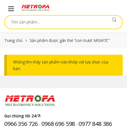
Skip to navigation
Skip to content
Tìm kiếm:
Trang chủ
Sản phẩm được gắn thẻ “con trượt MGW7C”
Không tìm thấy sản phẩm nào khớp với lựa chọn của
bạn.
Gọi chúng tôi 24/7!
0966 356 726
0968 696 598
0977 848 386
-
-