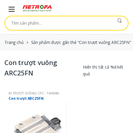
Skip to navigation
Skip to content
Tìm kiếm:
Trang chủ
Sản phẩm được gắn thẻ “Con trượt vuông ARC25FN”
Con trượt vuông
Hiển thị tất cả %d kết
ARC25FN
quả
BI TRƯỢT VUÔNG CPC - TAIWAN
,
CON TRƯỢT VUÔNG CPC: ARC
Con trượt ARC25FN