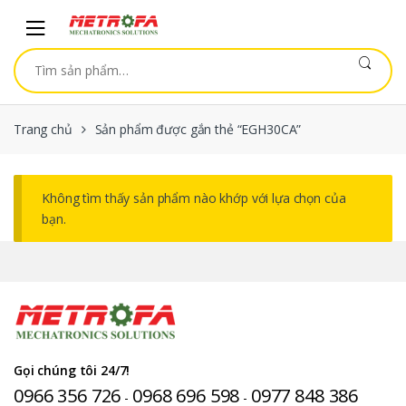
Skip to navigation
Skip to content
Tìm kiếm:
Trang chủ
Sản phẩm được gắn thẻ “EGH30CA”
Không tìm thấy sản phẩm nào khớp với lựa chọn của
bạn.
Gọi chúng tôi 24/7!
0966 356 726
0968 696 598
0977 848 386
-
-