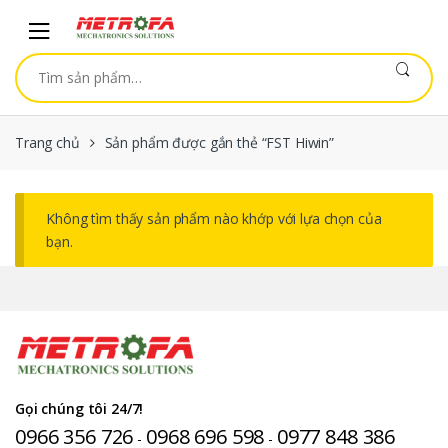
Skip to navigation
Skip to content
Tìm kiếm:
Trang chủ
Sản phẩm được gắn thẻ “FST Hiwin”
Không tìm thấy sản phẩm nào khớp với lựa chọn của
bạn.
Gọi chúng tôi 24/7!
0966 356 726
0968 696 598
0977 848 386
-
-