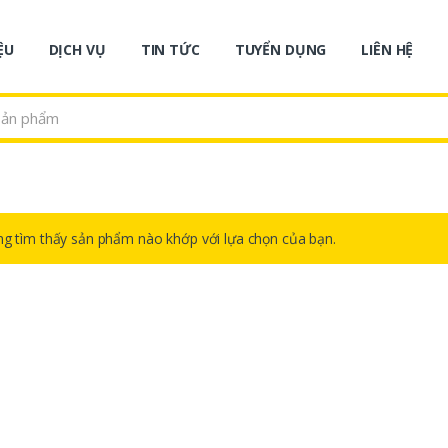
ỆU
DỊCH VỤ
TIN TỨC
TUYỂN DỤNG
LIÊN HỆ
g tìm thấy sản phẩm nào khớp với lựa chọn của bạn.