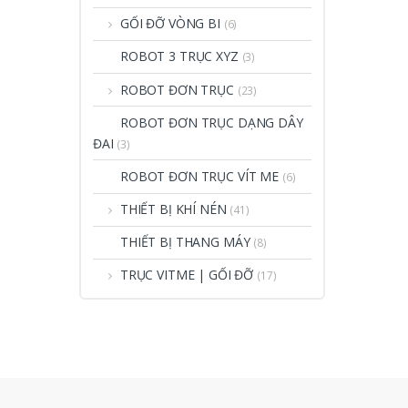
GỐI ĐỠ VÒNG BI
(6)
ROBOT 3 TRỤC XYZ
(3)
ROBOT ĐƠN TRỤC
(23)
ROBOT ĐƠN TRỤC DẠNG DÂY
ĐAI
(3)
ROBOT ĐƠN TRỤC VÍT ME
(6)
THIẾT BỊ KHÍ NÉN
(41)
THIẾT BỊ THANG MÁY
(8)
TRỤC VITME | GỐI ĐỠ
(17)