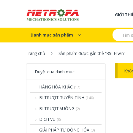
Skip to navigation
Skip to content
GIỚI THI
S
Danh mục sản phẩm
e
a
r
c
Trang chủ
Sản phẩm được gắn thẻ “RSI Hiwin”
h
f
o
Khôn
Duyệt qua danh mục
r
:
HÀNG HÓA KHÁC
(17)
BI TRƯỢT TUYẾN TÍNH
(140)
BI TRƯỢT VUÔNG
(2)
DỊCH VỤ
(3)
GIẢI PHÁP TỰ ĐỘNG HÓA
(3)