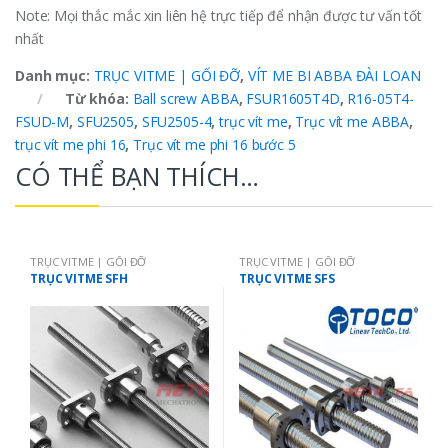
Note: Mọi thắc mắc xin liên hệ trực tiếp để nhận được tư vấn tốt
nhất
Danh mục:
TRỤC VITME | GỐI ĐỠ
,
VÍT ME BI ABBA ĐÀI LOAN
Từ khóa:
Ball screw ABBA
,
FSUR1605T4D
,
R16-05T4-
FSUD-M
,
SFU2505
,
SFU2505-4
,
trục vít me
,
Trục vít me ABBA
,
trục vít me phi 16
,
Trục vít me phi 16 bước 5
CÓ THỂ BẠN THÍCH…
TRỤC VITME | GỐI ĐỠ
TRỤC VITME | GỐI ĐỠ
TRỤC VITME SFH
TRỤC VITME SFS