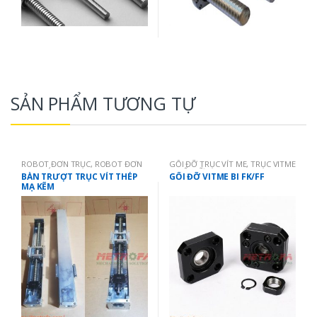
SẢN PHẨM TƯƠNG TỰ
ROBOT ĐƠN TRỤC
,
ROBOT ĐƠN
GỐI ĐỠ TRỤC VÍT ME
,
TRỤC VITME
TRỤC VÍT ME
| GỐI ĐỠ
BÀN TRƯỢT TRỤC VÍT THÉP
GỐI ĐỠ VITME BI FK/FF
MẠ KẼM