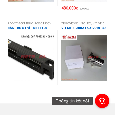
480,000
₫
520,000
₫
ROBOT ĐƠN TRỤC
,
ROBOT ĐƠN
TRỤC VITME | GỐI ĐỠ
,
VÍT ME BI
TRỤC VÍT ME
ABBA ĐÀI LOAN
BÀN TRƯỢT VÍT ME FF100
VÍT ME BI ABBA FSUR2010T3D