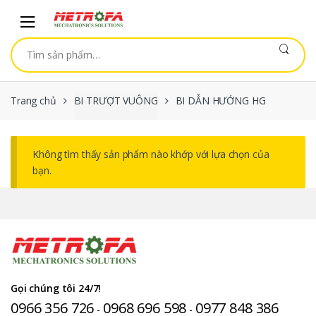
Skip to navigation
Skip to content
Tìm kiếm:
Trang chủ
BI TRƯỢT VUÔNG
BI DẪN HƯỚNG HG
Không tìm thấy sản phẩm nào khớp với lựa chọn của
bạn.
Gọi chúng tôi 24/7!
0966 356 726
0968 696 598
0977 848 386
-
-