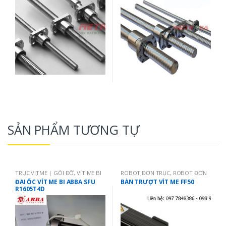
SẢN PHẨM TƯƠNG TỰ
TRỤC VITME | GỐI ĐỠ
,
VÍT ME BI
ROBOT ĐƠN TRỤC
,
ROBOT ĐƠN
ABBA ĐÀI LOAN
TRỤC VÍT ME
ĐAI ỐC VÍT ME BI ABBA SFU
BÀN TRƯỢT VÍT ME FF50
R1605T4D