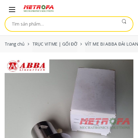
Skip to navigation
Skip to content
Tìm kiếm:
Trang chủ
TRỤC VITME | GỐI ĐỠ
VÍT ME BI ABBA ĐÀI LOA