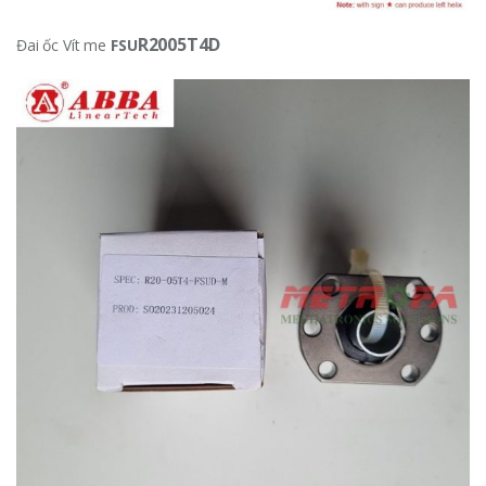
R2005T4D
Đai ốc Vít me
FSU