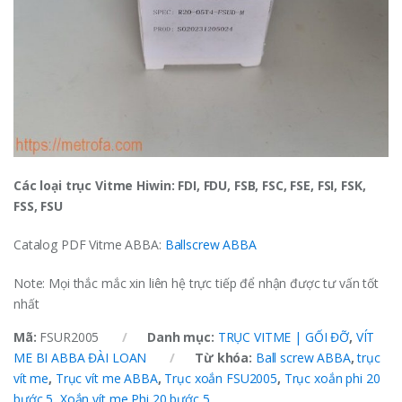
Các loại trục Vitme Hiwin: FDI, FDU, FSB, FSC, FSE, FSI, FSK,
FSS, FSU
Catalog PDF Vitme ABBA:
Ballscrew ABBA
Note: Mọi thắc mắc xin liên hệ trực tiếp để nhận được tư vấn tốt
nhất
Mã:
FSUR2005
Danh mục:
TRỤC VITME | GỐI ĐỠ
,
VÍT
ME BI ABBA ĐÀI LOAN
Từ khóa:
Ball screw ABBA
,
trục
vít me
,
Trục vít me ABBA
,
Trục xoắn FSU2005
,
Trục xoắn phi 20
bước 5
,
Xoắn vít me Phi 20 bước 5