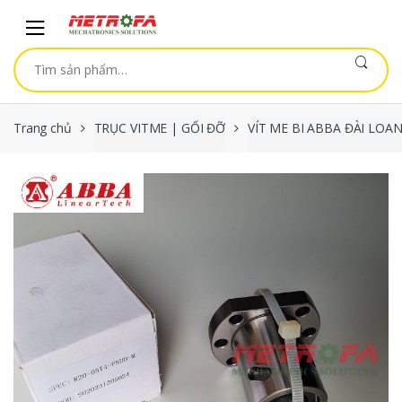
Skip to navigation
Skip to content
Tìm kiếm:
Trang chủ
TRỤC VITME | GỐI ĐỠ
VÍT ME BI ABBA ĐÀI LOA