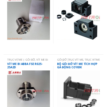
TRỤC VITME | GỐI ĐỠ
,
VÍT ME BI
GỐI ĐỠ TRỤC VÍT ME
,
TRỤC VITME
ABBA ĐÀI LOAN
| GỐI ĐỠ
VÍT ME BI ABBA FSE R025-
BỘ GỐI ĐỠ VÍT ME TÍCH HỢP
25A2D
GÁ ĐỘNG CƠ RBK