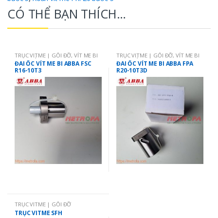
CÓ THỂ BẠN THÍCH…
TRỤC VITME | GỐI ĐỠ
,
VÍT ME BI
TRỤC VITME | GỐI ĐỠ
,
VÍT ME BI
ABBA ĐÀI LOAN
ABBA ĐÀI LOAN
ĐAI ỐC VÍT ME BI ABBA FSC
ĐAI ỐC VÍT ME BI ABBA FPA
R16-10T3
R20-10T3D
TRỤC VITME | GỐI ĐỠ
TRỤC VITME SFH