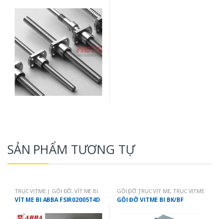
SẢN PHẨM TƯƠNG TỰ
TRỤC VITME | GỐI ĐỠ
,
VÍT ME BI
GỐI ĐỠ TRỤC VÍT ME
,
TRỤC VITME
ABBA ĐÀI LOAN
| GỐI ĐỠ
VÍT ME BI ABBA FSIR02005T4D
GỐI ĐỠ VITME BI BK/BF