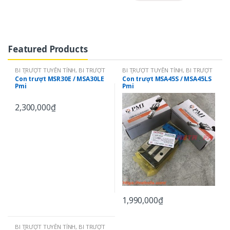
Featured Products
BI TRƯỢT TUYẾN TÍNH
,
BI TRƯỢT
BI TRƯỢT TUYẾN TÍNH
,
BI TRƯỢT
VUÔNG PMI - TAIWAN
VUÔNG PMI - TAIWAN
,
CON
Con trượt MSR30E / MSA30LE
Con trượt MSA45S / MSA45LS
TRƯỢT VUÔNG PMI: MSA
Pmi
Pmi
2,300,000
₫
1,990,000
₫
BI TRƯỢT TUYẾN TÍNH
,
BI TRƯỢT